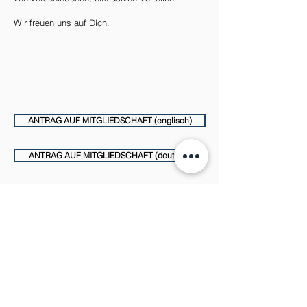
Wir freuen uns auf Dich.
ANTRAG AUF MITGLIEDSCHAFT (englisch)
ANTRAG AUF MITGLIEDSCHAFT (deutsch)
Let us together show the world that race,
color, or any other divisive idea cannot and
will not ever triumph over love, respect and
equality for all.
EVENTS & TICKETS