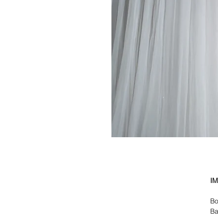
I
Bo
Ba